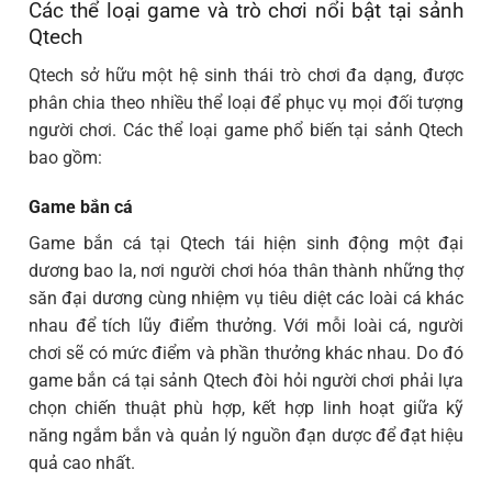
Các thể loại game và trò chơi nổi bật tại sảnh
Qtech
Qtech sở hữu một hệ sinh thái trò chơi đa dạng, được
phân chia theo nhiều thể loại để phục vụ mọi đối tượng
người chơi. Các thể loại game phổ biến tại sảnh Qtech
bao gồm:
Game bắn cá
Game bắn cá tại Qtech tái hiện sinh động một đại
dương bao la, nơi người chơi hóa thân thành những thợ
săn đại dương cùng nhiệm vụ tiêu diệt các loài cá khác
nhau để tích lũy điểm thưởng. Với mỗi loài cá, người
chơi sẽ có mức điểm và phần thưởng khác nhau. Do đó
game bắn cá tại sảnh Qtech đòi hỏi người chơi phải lựa
chọn chiến thuật phù hợp, kết hợp linh hoạt giữa kỹ
năng ngắm bắn và quản lý nguồn đạn dược để đạt hiệu
quả cao nhất.