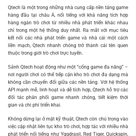
Qtech là một trong những nhà cung cấp nền tảng game
hàng đầu tại châu Á, nổi tiếng với khả năng tích hợp
hàng ngàn trò chơi từ nhiều nhà phát triển khác nhau
chỉ trong một hệ thống duy nhất. Ra mắt với mục tiêu
kết nối các nhà phát triển game và nhà cái một cách
liền mạch, Qtech nhanh chóng trở thành cái tên quen
thuộc trong giới trò chơi trực tuyến.
Sảnh Qtech hoạt động như một “cổng game đa năng” –
nơi người chơi có thể tiếp cận kho trò chơi đa dạng mà
không cần chuyển đổi giữa các nền tảng. Với hệ thống
API mạnh mẽ, linh hoạt và dễ tích hợp, Qtech hỗ trợ các
đối tác phân phối game nhanh chóng, tiết kiệm thời
gian và chi phí triển khai.
Không dừng lại ở mặt kỹ thuật, Qtech còn chú trọng vào
việc cập nhật liên tục kho trò chơi, hợp tác với nhiều nhà
phát triển nổi tiếng như Yggdrasil, Red Tiger, Quickspin,