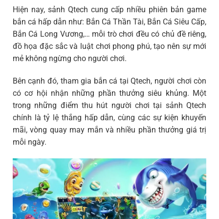
Hiện nay, sảnh Qtech cung cấp nhiều phiên bản game
bắn cá hấp dẫn như: Bắn Cá Thần Tài, Bắn Cá Siêu Cấp,
Bắn Cá Long Vương,… mỗi trò chơi đều có chủ đề riêng,
đồ họa đặc sắc và luật chơi phong phú, tạo nên sự mới
mẻ không ngừng cho người chơi.
Bên cạnh đó, tham gia bắn cá tại Qtech, người chơi còn
có cơ hội nhận những phần thưởng siêu khủng. Một
trong những điểm thu hút người chơi tại sảnh Qtech
chính là tỷ lệ thắng hấp dẫn, cùng các sự kiện khuyến
mãi, vòng quay may mắn và nhiều phần thưởng giá trị
mỗi ngày.