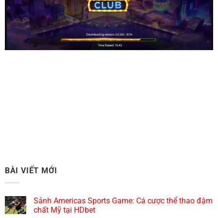
Sảnh Hitclub – Chơi game cực đã, nhận thưởng cực mê
BÀI VIẾT MỚI
Sảnh Americas Sports Game: Cá cược thể thao đậm
chất Mỹ tại HDbet