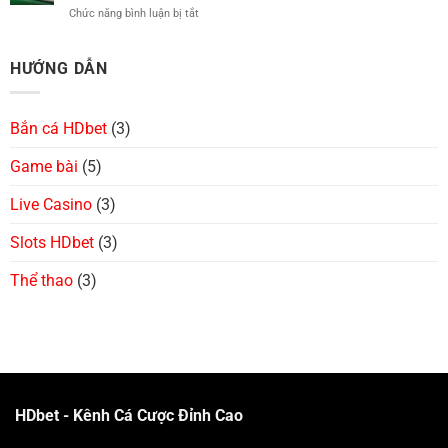
phong
Chức năng bình luận bị tắt
ở
hội
cách
Poker
tụ
độc
HDbet
tinh
lạ
–
HƯỚNG DẪN
hoa
Bật
game
mí
bài
tuyệt
đổi
Bắn cá HDbet
(3)
chiêu
thưởng
để
Game bài
(5)
từ
tân
thủ
Live Casino
(3)
thành
cao
Slots HDbet
(3)
thủ
Thể thao
(3)
HDbet - Kênh Cá Cược Đỉnh Cao