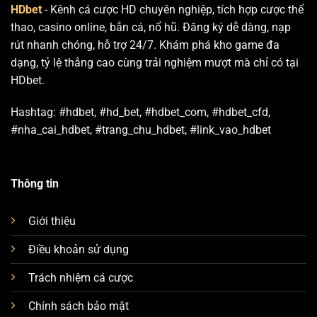
HDbet
- Kênh cá cược HD chuyên nghiệp, tích hợp cược thể
thao, casino online, bắn cá, nổ hũ. Đăng ký dễ dàng, nạp
rút nhanh chóng, hỗ trợ 24/7. Khám phá kho game đa
dạng, tỷ lệ thắng cao cùng trải nghiệm mượt mà chỉ có tại
HDbet.
Hashtag: #hdbet, #hd_bet, #hdbet_com, #hdbet_cfd,
#nha_cai_hdbet, #trang_chu_hdbet, #link_vao_hdbet
Thông tin
Giới thiệu
Điều khoản sử dụng
Trách nhiệm cá cược
Chính sách bảo mật